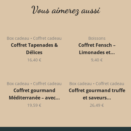
Vous aimerez aussi
Box cadeau • Coffret cadeau
Boissons
Coffret Tapenades &
Coffret Fensch –
Délices
Limonades et...
16,40
€
9,40
€
Box cadeau • Coffret cadeau
Box cadeau • Coffret cadeau
Coffret gourmand
Coffret gourmand truffe
Méditerranée – avec...
et saveurs...
19,59
€
26,49
€