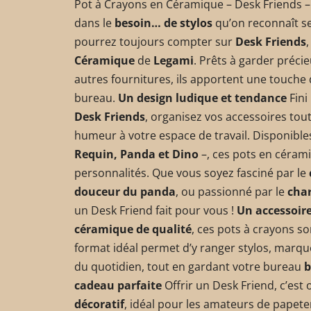
Pot à Crayons en Céramique – Desk Friends –
dans le
besoin… de stylos
qu’on reconnaît s
pourrez toujours compter sur
Desk Friends
Céramique
de
Legami
. Prêts à garder préci
autres fournitures, ils apportent une touche d
bureau.
Un design ludique et tendance
Fini
Desk Friends
, organisez vos accessoires to
humeur à votre espace de travail. Disponibl
Requin, Panda et Dino
–, ces pots en cérami
personnalités. Que vous soyez fasciné par le
douceur du panda
, ou passionné par le
cha
un Desk Friend fait pour vous !
Un accessoire
céramique de qualité
, ces pots à crayons son
format idéal permet d’y ranger stylos, marque
du quotidien, tout en gardant votre bureau
b
cadeau parfaite
Offrir un Desk Friend, c’est 
décoratif
, idéal pour les amateurs de papeteri