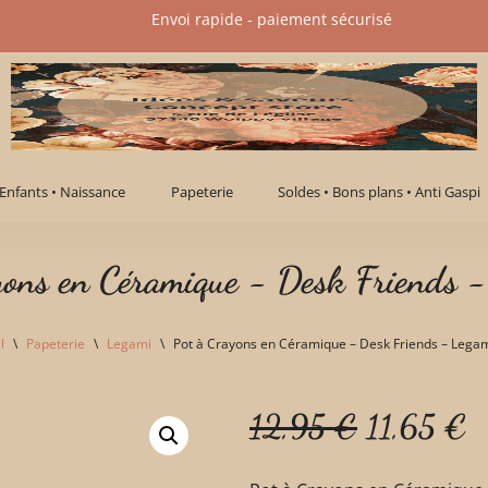
Envoi rapide - paiement sécurisé​
Enfants • Naissance
Papeterie
Soldes • Bons plans • Anti Gaspi
yons en Céramique - Desk Friends 
l
\
Papeterie
\
Legami
\
Pot à Crayons en Céramique – Desk Friends – Lega
12,95
€
11,65
€