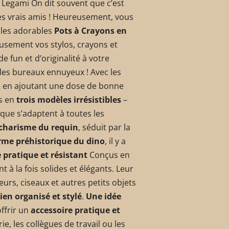
 Legami On dit souvent que c’est
es vrais amis ! Heureusement, vous
, les adorables
Pots à Crayons en
eusement vos stylos, crayons et
e fun et d’originalité à votre
 les bureaux ennuyeux ! Avec les
ut en ajoutant une dose de bonne
es en
trois modèles irrésistibles
–
que s’adaptent à toutes les
charisme du requin
, séduit par la
rme préhistorique du dino
, il y a
 pratique et résistant
Conçus en
t à la fois solides et élégants. Leur
urs, ciseaux et autres petits objets
ien organisé et stylé
.
Une idée
offrir un
accessoire pratique et
e, les collègues de travail ou les