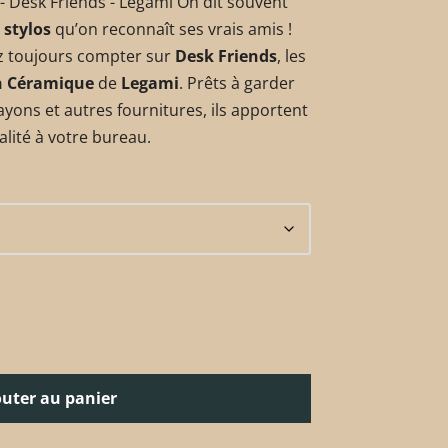
 Desk Friends - Legami On dit souvent
 stylos
qu’on reconnaît ses vrais amis !
 toujours compter sur
Desk Friends
, les
n Céramique
de
Legami
. Prêts à garder
yons et autres fournitures, ils apportent
alité à votre bureau.
outer au panier