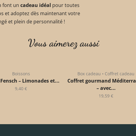
en font un
cadeau idéal
pour toutes
ylos et adoptez dès maintenant votre
é et plein de personnalité !
Vous aimerez aussi
Boissons
Box cadeau • Coffret cadeau
 Fensch – Limonades et...
Coffret gourmand Méditerr
– avec...
9,40
€
19,59
€