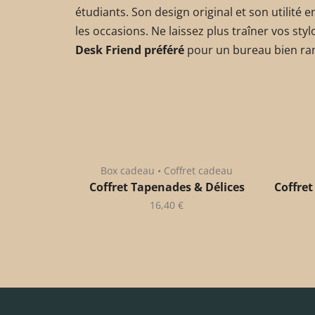
étudiants. Son design original et son utilité 
les occasions. Ne laissez plus traîner vos st
Desk Friend préféré
pour un bureau bien rang
Box cadeau • Coffret cadeau
Coffret Tapenades & Délices
Coffret
16,40
€