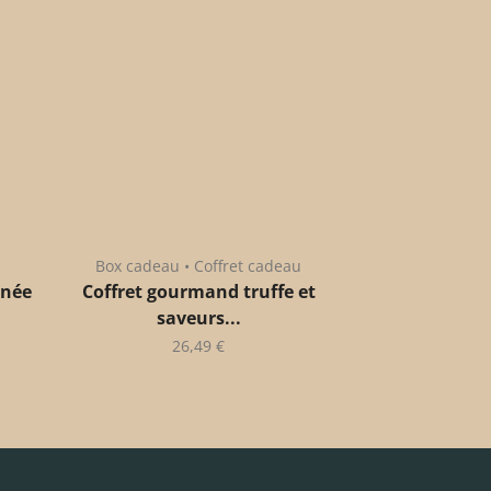
Box cadeau • Coffret cadeau
anée
Coffret gourmand truffe et
saveurs...
26,49
€