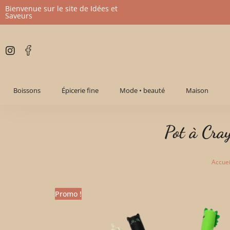
Bienvenue sur le site de Idées et
Saveurs
Aller
au
contenu
Boissons
Épicerie fine
Mode • beauté
Maison
Pot à Cra
Accuei
Promo !