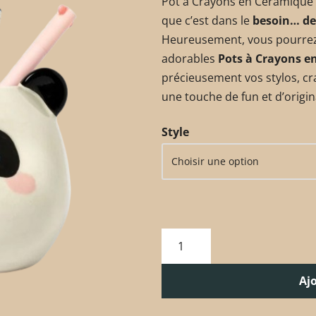
Pot à Crayons en Céramique -
que c’est dans le
besoin… de
Heureusement, vous pourrez
adorables
Pots à Crayons e
précieusement vos stylos, cra
une touche de fun et d’origin
Style
Aj