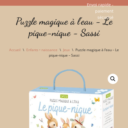
Envoi rapide -
paiement
Aller
sécurisé​
Puzzle magique à l'eau - Le
au
contenu
pique-nique - Sassi
Accueil
\
Enfants • naissance
\
Jeux
\
Puzzle magique à l’eau – Le
pique-nique – Sassi