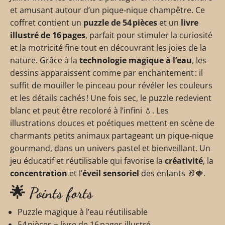
et amusant autour d’un pique‑nique champêtre. Ce
coffret contient un
puzzle de 54 pièces
et un
livre
illustré de 16 pages
, parfait pour stimuler la curiosité
et la motricité fine tout en découvrant les joies de la
nature. Grâce à la
technologie magique à l’eau
, les
dessins apparaissent comme par enchantement : il
suffit de mouiller le pinceau pour révéler les couleurs
et les détails cachés ! Une fois sec, le puzzle redevient
blanc et peut être recoloré à l’infini 💧. Les
illustrations douces et poétiques mettent en scène de
charmants petits animaux partageant un pique‑nique
gourmand, dans un univers pastel et bienveillant. Un
jeu éducatif et réutilisable qui favorise la
créativité
, la
concentration
et l’
éveil sensoriel
des enfants 🐰🍓.
🌟 Points forts
Puzzle magique à l’eau réutilisable
54 pièces + livre de 16 pages illustré