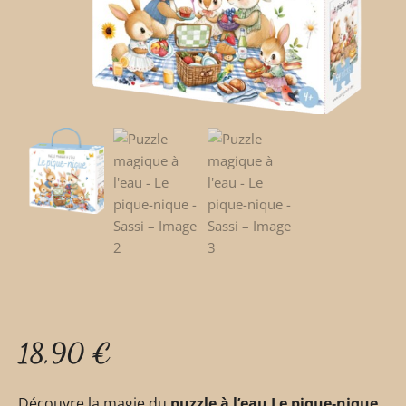
18,90
€
Découvre la magie du
puzzle à l’eau Le pique‑nique
,