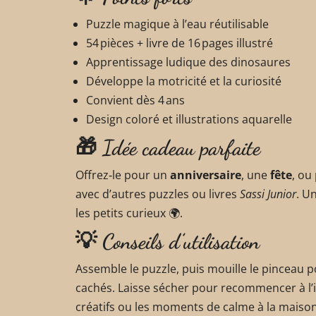
Puzzle magique à l’eau réutilisable
54 pièces + livre de 16 pages illustré
Apprentissage ludique des dinosaures
Développe la motricité et la curiosité
Convient dès 4 ans
Design coloré et illustrations aquarelle
🎁 Idée cadeau parfaite
Offrez‑le pour un
anniversaire
, une
fête
, ou
avec d’autres puzzles ou livres
Sassi Junior
. U
les petits curieux 🌍.
💡 Conseils d’utilisation
Assemble le puzzle, puis mouille le pinceau p
cachés. Laisse sécher pour recommencer à l’inf
créatifs ou les moments de calme à la maison