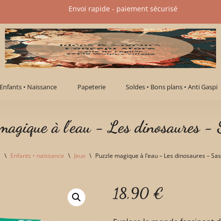
Envoi rapide - paiement sécurisé​
Enfants • Naissance
Papeterie
Soldes • Bons plans • Anti Gaspi
 magique à l'eau - Les dinosaures - 
l
\
Enfants • naissance
\
Jeux
\
Puzzle magique à l’eau – Les dinosaures – Sas
18,90
€