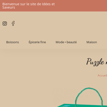
Bienvenue sur le site de Idées et
Saveurs
Aller
au
contenu
Boissons
Épicerie fine
Mode • beauté
Maison
Puzzle
Accuei