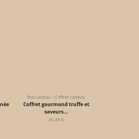
Box cadeau • Coffret cadeau
anée
Coffret gourmand truffe et
saveurs...
26,49
€