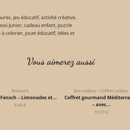
res, jeu éducatif, activité créative,
Sassi Junior, cadeau enfant, puzzle
 à colorier, jouet éducatif, Idées et
Vous aimerez aussi
Boissons
Box cadeau • Coffret cadeau
 Fensch – Limonades et...
Coffret gourmand Méditerr
– avec...
9,40
€
19,59
€