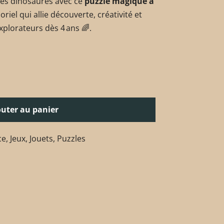
des dinosaures avec ce
puzzle magique à
oriel qui allie découverte, créativité et
plorateurs dès 4 ans 🌈.
outer au panier
ce
,
Jeux
,
Jouets
,
Puzzles