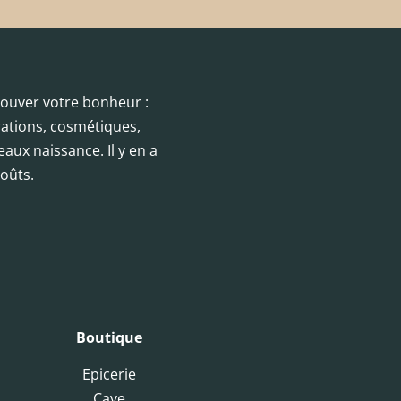
trouver votre bonheur :
orations, cosmétiques,
eaux naissance. Il y en a
oûts.
Boutique
Epicerie
Cave