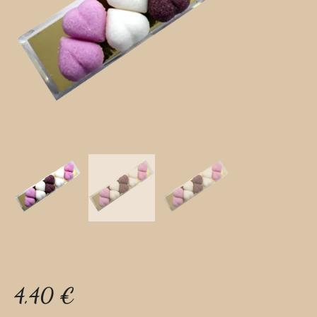
4,40
€