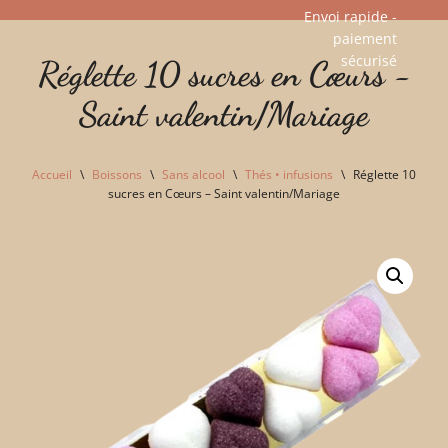
Envoi rapide -
paiement
Aller
sécurisé​
Réglette 10 sucres en Cœurs -
au
contenu
Saint valentin/Mariage
Accueil
\
Boissons
\
Sans alcool
\
Thés • infusions
\
Réglette 10
sucres en Cœurs – Saint valentin/Mariage