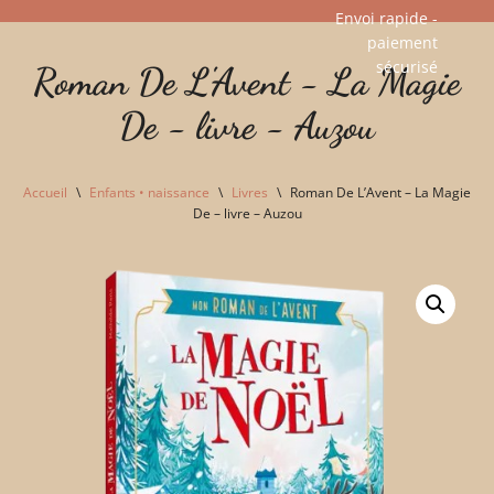
Envoi rapide -
paiement
Aller
sécurisé​
Roman De L'Avent - La Magie
au
contenu
De - livre - Auzou
Accueil
\
Enfants • naissance
\
Livres
\
Roman De L’Avent – La Magie
De – livre – Auzou