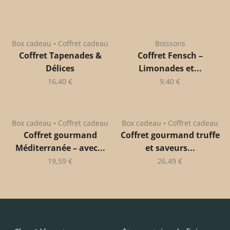
Box cadeau • Coffret cadeau
Boissons
Coffret Tapenades &
Coffret Fensch –
Délices
Limonades et...
16,40
€
9,40
€
Box cadeau • Coffret cadeau
Box cadeau • Coffret cadeau
Coffret gourmand
Coffret gourmand truffe
Méditerranée – avec...
et saveurs...
19,59
€
26,49
€