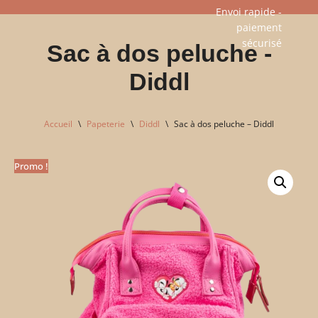
Envoi rapide -
paiement
Aller
sécurisé​
Sac à dos peluche -
au
contenu
Diddl
Accueil
\
Papeterie
\
Diddl
\
Sac à dos peluche – Diddl
Promo !