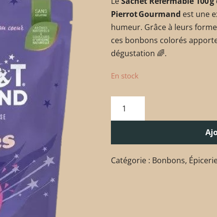
Le
Sachet Refermable 100 g
Pierrot Gourmand
est une e
humeur. Grâce à leurs forme
ces bonbons colorés apporte
dégustation 🌈.
En stock
Aj
Catégorie :
Bonbons
,
Épicerie