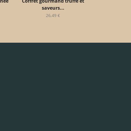
anée
Coffret gourmand truffe et
saveurs...
26,49
€