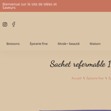
Bienvenue sur le site de Idées et
Saveurs
Aller
au
contenu
Boissons
Épicerie fine
Mode • beauté
Maison
Sachet refermable 
Accueil
\
Épicerie fine
\
É