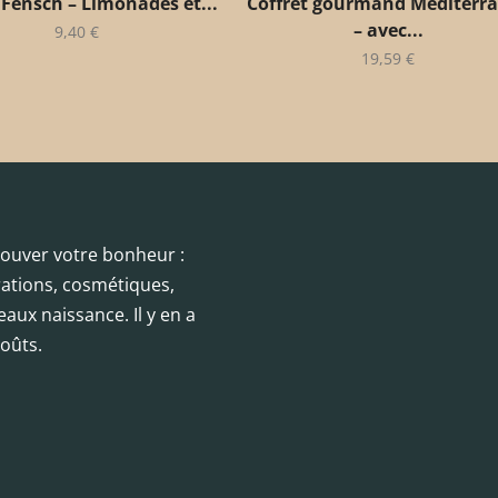
 Fensch – Limonades et...
Coffret gourmand Méditerr
– avec...
9,40
€
19,59
€
trouver votre bonheur :
orations, cosmétiques,
eaux naissance. Il y en a
oûts.