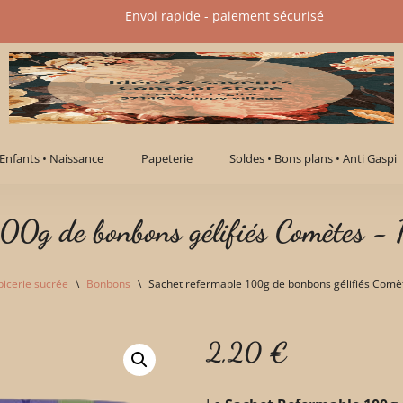
Envoi rapide - paiement sécurisé​
Enfants • Naissance
Papeterie
Soldes • Bons plans • Anti Gaspi
100g de bonbons gélifiés Comètes -
picerie sucrée
\
Bonbons
\
Sachet refermable 100g de bonbons gélifiés Comè
2,20
€