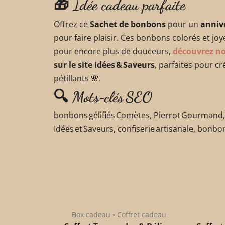
🎁 Idée cadeau parfaite
Offrez ce
Sachet de bonbons
pour un
anniv
pour faire plaisir. Ces bonbons colorés et joy
pour encore plus de douceurs,
découvrez no
sur le site Idées & Saveurs
, parfaites pour 
pétillants 🌸.
🔍 Mots‑clés SEO
bonbons gélifiés Comètes, Pierrot Gourmand, 
Idées et Saveurs, confiserie artisanale, bonb
Box cadeau • Coffret cadeau