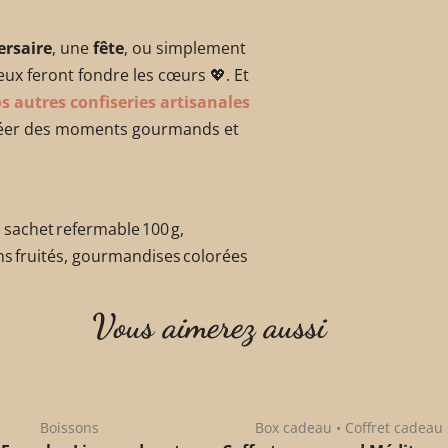
ersaire
, une
fête
, ou simplement
eux feront fondre les cœurs 💖. Et
s autres confiseries artisanales
créer des moments gourmands et
sachet refermable 100 g,
ons fruités, gourmandises colorées
Vous aimerez aussi
Boissons
Box cadeau • Coffret cadeau