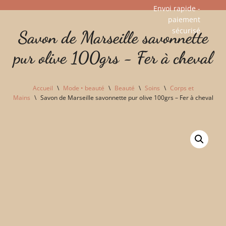
Envoi rapide -
paiement
Aller
sécurisé​
Savon de Marseille savonnette
au
contenu
pur olive 100grs - Fer à cheval
Accueil
\
Mode • beauté
\
Beauté
\
Soins
\
Corps et
Mains
\
Savon de Marseille savonnette pur olive 100grs – Fer à cheval