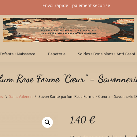
Envoi rapide - paiement sécurisé​
Enfants • Naissance
Papeterie
Soldes • Bons plans • Anti Gaspi
rfum Rose Forme "Cœur" - Savonner
es
\
Saint Valentin
\
Savon Karité parfum Rose Forme « Cœur » – Savonnerie 
1,40
€