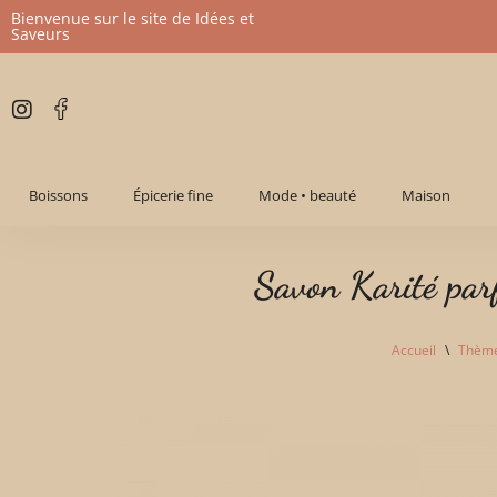
Bienvenue sur le site de Idées et
Saveurs
Aller
au
contenu
Boissons
Épicerie fine
Mode • beauté
Maison
Savon Karité pa
Accueil
\
Thèm