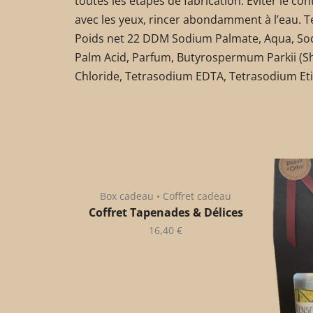
toutes les étapes de fabrication. Eviter le con
avec les yeux, rincer abondamment à l’eau. T
Poids net 22 DDM Sodium Palmate, Aqua, Sod
Palm Acid, Parfum, Butyrospermum Parkii (Sh
Chloride, Tetrasodium EDTA, Tetrasodium Etid
Box cadeau • Coffret cadeau
Coffret Tapenades & Délices
16,40
€