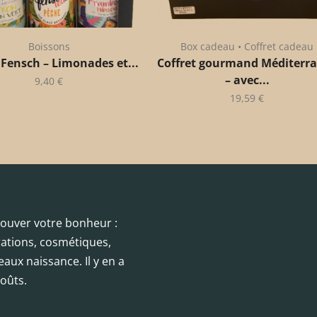
Boissons
Box cadeau • Coffret cadeau
 Fensch – Limonades et...
Coffret gourmand Méditerr
– avec...
9,40
€
19,59
€
trouver votre bonheur :
orations, cosmétiques,
eaux naissance. Il y en a
oûts.