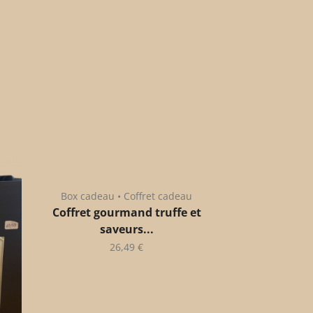
Box cadeau • Coffret cadeau
Coffret gourmand truffe et
saveurs...
26,49
€