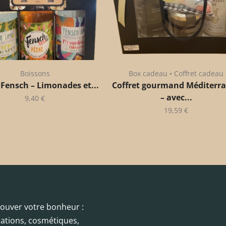
Boissons
Box cadeau • Coffret cadeau
 Fensch – Limonades et...
Coffret gourmand Méditerr
– avec...
9,40
€
19,59
€
trouver votre bonheur :
orations, cosmétiques,