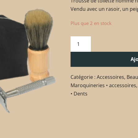
Trousse de toilette homme no
Vendu avec un rasoir, un peig
Plus que 2 en stock
Aj
Catégorie :
Accessoires
,
Beau
Maroquineries • accessoires
• Dents