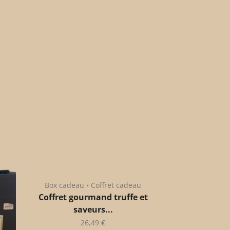
Box cadeau • Coffret cadeau
Coffret gourmand truffe et
saveurs...
26,49
€