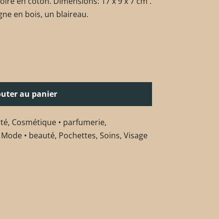
ire en coton. Dimensions: 17 x 9 x 7 cm .
ne en bois, un blaireau.
outer au panier
té
,
Cosmétique • parfumerie
,
,
Mode • beauté
,
Pochettes
,
Soins
,
Visage