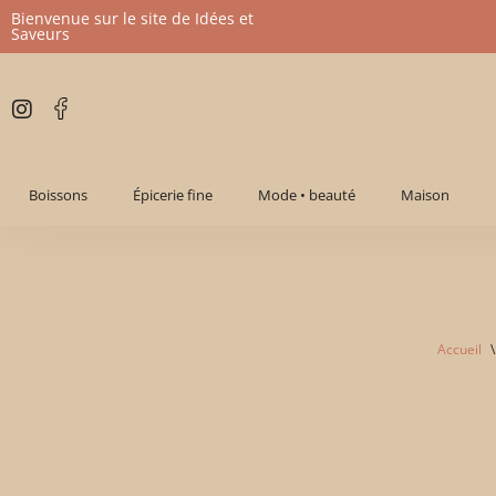
Bienvenue sur le site de Idées et
Saveurs
Aller
au
contenu
Boissons
Épicerie fine
Mode • beauté
Maison
Accueil
\