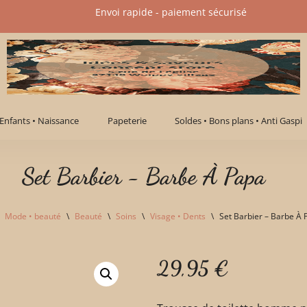
Envoi rapide - paiement sécurisé​
Enfants • Naissance
Papeterie
Soldes • Bons plans • Anti Gaspi
Set Barbier - Barbe À Papa
Mode • beauté
\
Beauté
\
Soins
\
Visage • Dents
\
Set Barbier – Barbe À 
29,95
€