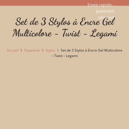
Envoi rapide -
paiement
Aller
sécurisé​
Set de 3 Stylos à Encre Gel
au
contenu
Multicolore - Twist - Legami
Accueil
\
Papeterie
\
Stylos
\
Set de 3 Stylos à Encre Gel Multicolore
– Twist – Legami