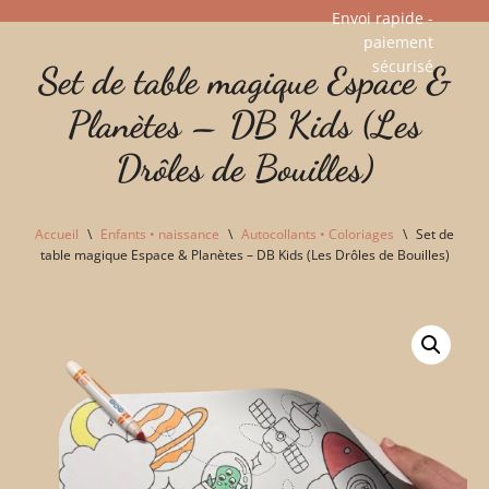
Envoi rapide -
paiement
Aller
sécurisé​
Set de table magique Espace &
au
contenu
Planètes – DB Kids (Les
Drôles de Bouilles)
Accueil
\
Enfants • naissance
\
Autocollants • Coloriages
\
Set de
table magique Espace & Planètes – DB Kids (Les Drôles de Bouilles)