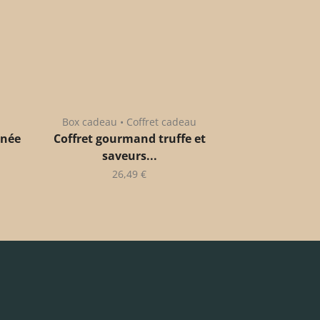
Box cadeau • Coffret cadeau
anée
Coffret gourmand truffe et
saveurs...
26,49
€