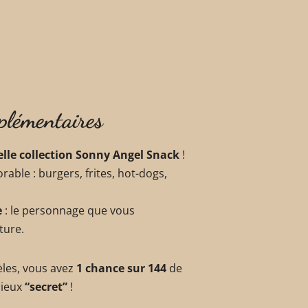
plémentaires
lle collection Sonny Angel Snack
!
able : burgers, frites, hot-dogs,
e
: le personnage que vous
ture.
èles, vous avez
1 chance sur 144
de
rieux
“secret”
!