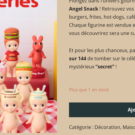
Plongez dans l’univers gour
Angel Snack
! Retrouvez vos
burgers, frites, hot-dogs, ca
Chaque figurine est vendue 
vous découvrirez sera une su
Et pour les plus chanceux, p
sur 144
de tomber sur le cél
mystérieux
“secret”
!
Plus que 1 en stock
Aj
Catégorie :
Décoration
,
Mais