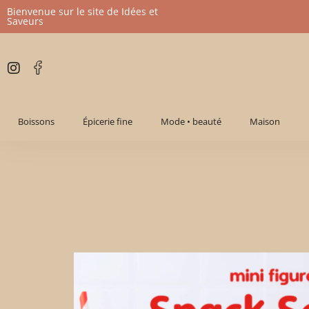
Bienvenue sur le site de Idées et
Saveurs
Aller
au
contenu
Boissons
Épicerie fine
Mode • beauté
Maison