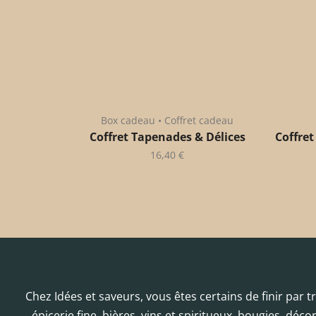
Box cadeau • Coffret cadeau
Coffret Tapenades & Délices
Coffret
16,40
€
Chez Idées et saveurs, vous êtes certains de finir par 
épicerie fine, bières, vins et spiritueux, bougies, déc