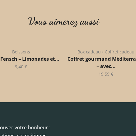
Vous aimerez aussi
Boissons
Box cadeau • Coffret cadeau
 Fensch – Limonades et...
Coffret gourmand Méditerr
– avec...
9,40
€
19,59
€
trouver votre bonheur :
orations, cosmétiques,