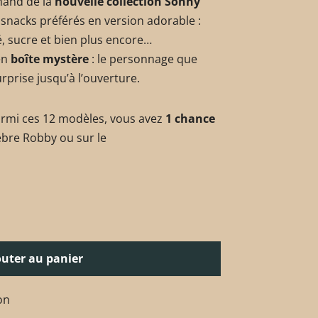
mand de la
nouvelle collection Sonny
 snacks préférés en version adorable :
fé, sucre et bien plus encore…
en
boîte mystère
: le personnage que
rprise jusqu’à l’ouverture.
armi ces 12 modèles, vous avez
1 chance
èbre Robby ou sur le
outer au panier
on