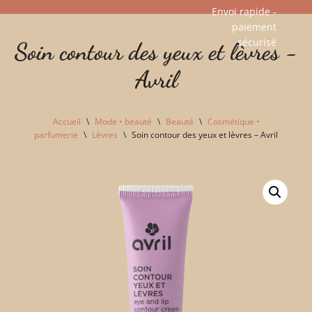
Envoi rapide -
paiement
Aller
sécurisé​
Soin contour des yeux et lèvres -
au
contenu
Avril
Accueil
\
Mode • beauté
\
Beauté
\
Cosmétique •
parfumerie
\
Lèvres
\
Soin contour des yeux et lèvres – Avril