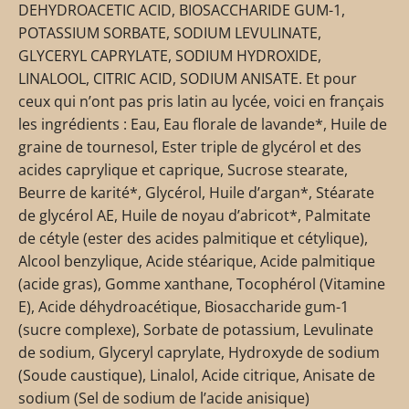
DEHYDROACETIC ACID, BIOSACCHARIDE GUM-1,
POTASSIUM SORBATE, SODIUM LEVULINATE,
GLYCERYL CAPRYLATE, SODIUM HYDROXIDE,
LINALOOL, CITRIC ACID, SODIUM ANISATE. Et pour
ceux qui n’ont pas pris latin au lycée, voici en français
les ingrédients : Eau, Eau florale de lavande*, Huile de
graine de tournesol, Ester triple de glycérol et des
acides caprylique et caprique, Sucrose stearate,
Beurre de karité*, Glycérol, Huile d’argan*, Stéarate
de glycérol AE, Huile de noyau d’abricot*, Palmitate
de cétyle (ester des acides palmitique et cétylique),
Alcool benzylique, Acide stéarique, Acide palmitique
(acide gras), Gomme xanthane, Tocophérol (Vitamine
E), Acide déhydroacétique, Biosaccharide gum-1
(sucre complexe), Sorbate de potassium, Levulinate
de sodium, Glyceryl caprylate, Hydroxyde de sodium
(Soude caustique), Linalol, Acide citrique, Anisate de
sodium (Sel de sodium de l’acide anisique)