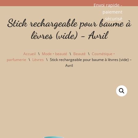
Envoi rapide -
paiement
Aller
sécurisé​
Stick rechargeable pour baume à
au
contenu
lèvres (vide) - Avril
Accueil
\
Mode • beauté
\
Beauté
\
Cosmétique •
parfumerie
\
Lèvres
\
Stick rechargeable pour baume à lèvres (vide) –
Avril