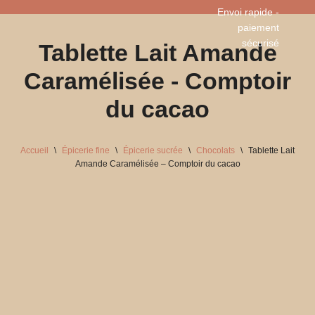
Envoi rapide -
paiement
Aller
sécurisé​
Tablette Lait Amande
au
contenu
Caramélisée - Comptoir
du cacao
Accueil
\
Épicerie fine
\
Épicerie sucrée
\
Chocolats
\
Tablette Lait
Amande Caramélisée – Comptoir du cacao