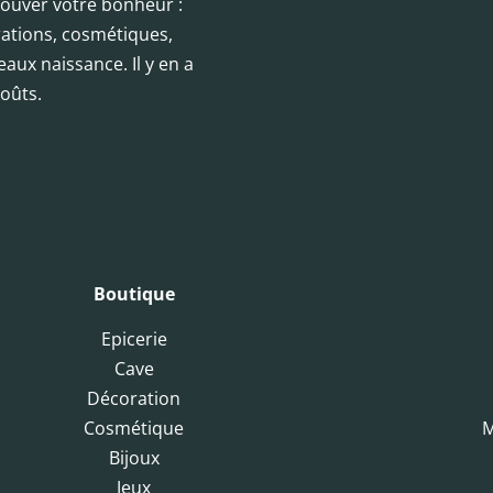
trouver votre bonheur :
orations, cosmétiques,
eaux naissance. Il y en a
oûts.
Boutique
Epicerie
Cave
Décoration
Cosmétique
M
Bijoux
Jeux