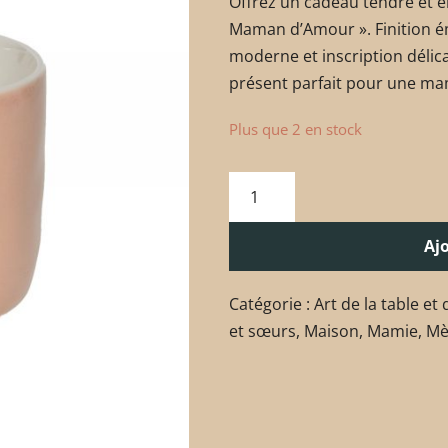
Offrez un cadeau tendre et él
Maman d’Amour ». Finition é
moderne et inscription délic
présent parfait pour une ma
Plus que 2 en stock
Aj
Catégorie :
Art de la table et
et sœurs
,
Maison
,
Mamie
,
Mèr