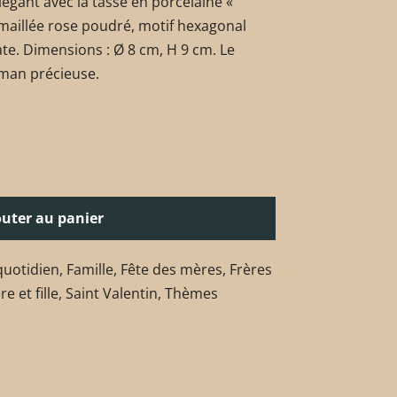
égant avec la tasse en porcelaine «
maillée rose poudré, motif hexagonal
ate. Dimensions : Ø 8 cm, H 9 cm. Le
man précieuse.
outer au panier
 quotidien
,
Famille
,
Fête des mères
,
Frères
e et fille
,
Saint Valentin
,
Thèmes