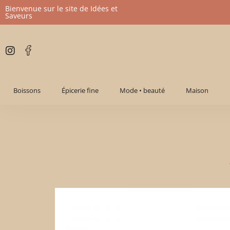
Bienvenue sur le site de Idées et
Saveurs
Aller
au
contenu
Boissons
Épicerie fine
Mode • beauté
Maison