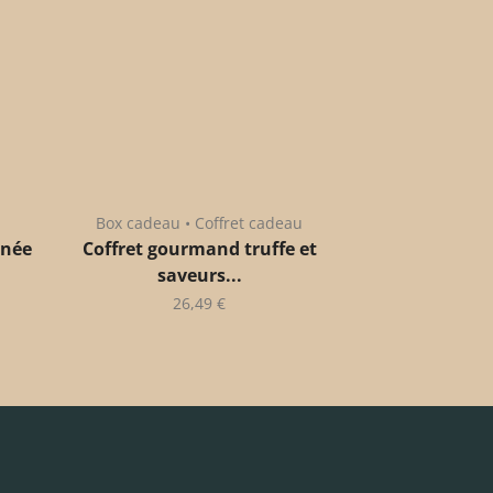
Box cadeau • Coffret cadeau
anée
Coffret gourmand truffe et
saveurs...
26,49
€