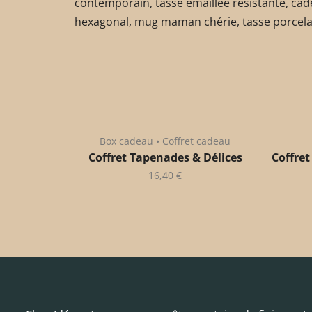
contemporain, tasse émaillée résistante, cad
hexagonal, mug maman chérie, tasse porcel
Box cadeau • Coffret cadeau
Coffret Tapenades & Délices
Coffret
16,40
€