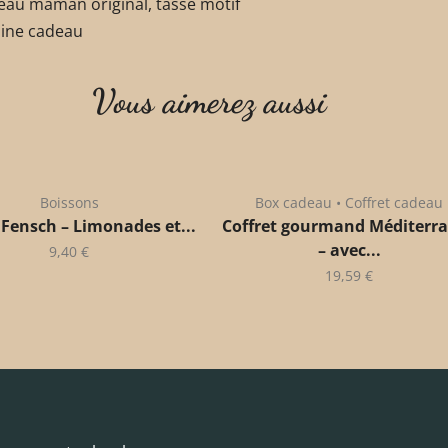
eau maman original, tasse motif
aine cadeau
Vous aimerez aussi
Boissons
Box cadeau • Coffret cadeau
 Fensch – Limonades et...
Coffret gourmand Méditerr
– avec...
9,40
€
19,59
€