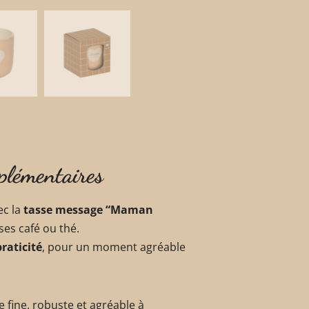
plémentaires
ec la
tasse message “Maman
es café ou thé.
raticité
, pour un moment agréable
te fine, robuste et agréable à