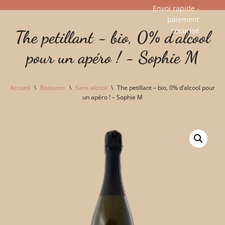
Envoi rapide -
paiement
Aller
sécurisé​
The petillant - bio, 0% d'alcool
au
contenu
pour un apéro ! - Sophie M
Accueil
\
Boissons
\
Sans alcool
\
The petillant – bio, 0% d’alcool pour
un apéro ! – Sophie M