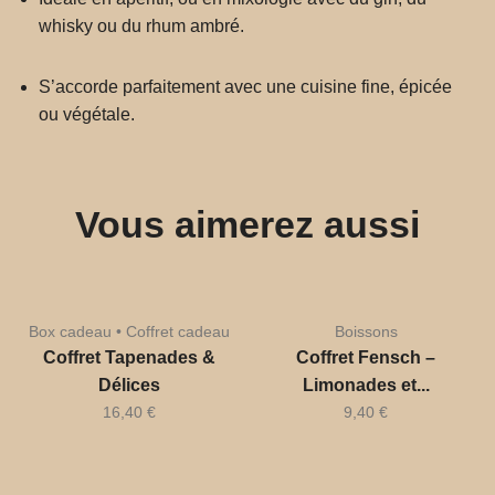
whisky ou du rhum ambré.
S’accorde parfaitement avec une cuisine fine, épicée
ou végétale.
Vous aimerez aussi
Box cadeau • Coffret cadeau
Boissons
Coffret Tapenades &
Coffret Fensch –
Délices
Limonades et...
16,40
€
9,40
€