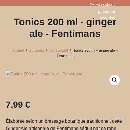
Envoi rapide -
paiement
Aller
sécurisé​
Tonics 200 ml - ginger
au
contenu
ale - Fentimans
Accueil
\
Boissons
\
Sans alcool
\
Tonics 200 ml – ginger ale –
Fentimans
7,99
€
Élaborée selon un brassage botanique traditionnel, cette
Ginger Ale artisanale de Fentimans séduit par sa robe