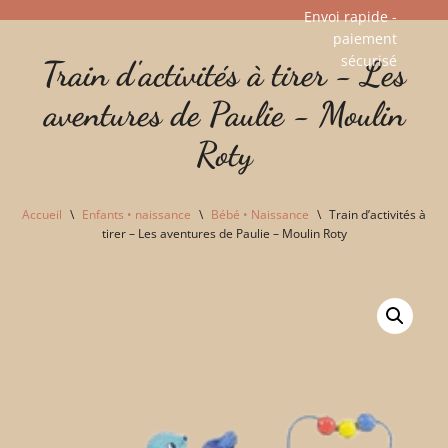
Envoi rapide -
paiement
Aller
sécurisé​
Train d'activités à tirer - Les
au
contenu
aventures de Paulie - Moulin
Roty
Accueil
\
Enfants • naissance
\
Bébé • Naissance
\
Train d’activités à
tirer – Les aventures de Paulie – Moulin Roty