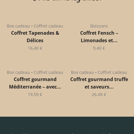
Box cadeau • Coffret cadeau
Boissons
Coffret Tapenades &
Coffret Fensch –
Délices
Limonades et...
16,40
€
9,40
€
Box cadeau • Coffret cadeau
Box cadeau • Coffret cadeau
Coffret gourmand
Coffret gourmand truffe
Méditerranée – avec...
et saveurs...
19,59
€
26,49
€