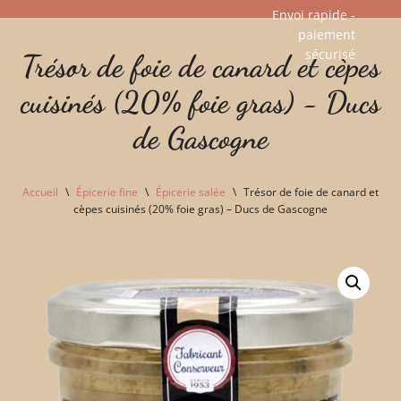
Envoi rapide -
paiement
Aller
sécurisé​
Trésor de foie de canard et cèpes
au
contenu
cuisinés (20% foie gras) - Ducs
de Gascogne
Accueil
\
Épicerie fine
\
Épicerie salée
\
Trésor de foie de canard et
cèpes cuisinés (20% foie gras) – Ducs de Gascogne