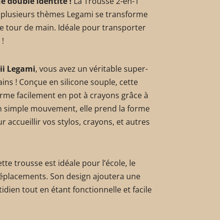
e double identité !
La Trousse 2-en-1
r plusieurs thèmes Legami se transforme
e tour de main. Idéale pour transporter
 !
ii Legami
, vous avez un véritable super-
ins ! Conçue en silicone souple, cette
rme facilement en pot à crayons grâce à
un simple mouvement, elle prend la forme
r accueillir vos stylos, crayons, et autres
te trousse est idéale pour l’école, le
placements. Son design ajoutera une
dien tout en étant fonctionnelle et facile