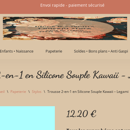
Envoi rapide - paiement sécurisé​
Enfants • Naissance
Papeterie
Soldes • Bons plans • Anti Gaspi
2-en-1 en Silicone Souple Kawaii -
eil
\
Papeterie
\
Stylos
\
Trousse 2-en-1 en Silicone Souple Kawaii – Legami
12,20
€