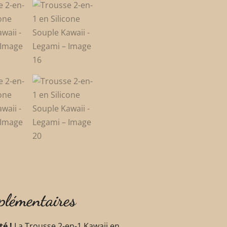
plémentaires
té !
La Trousse 2-en-1 Kawaii en