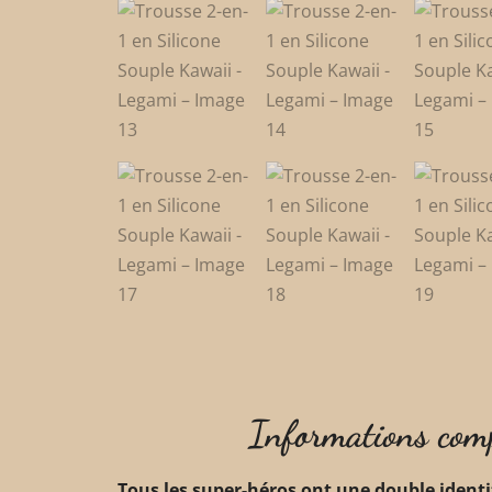
Informations com
Tous les super-héros ont une double identi