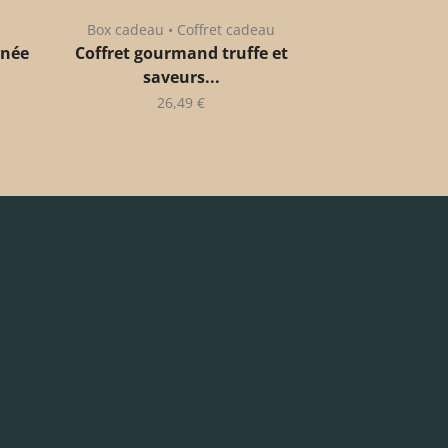
Box cadeau • Coffret cadeau
anée
Coffret gourmand truffe et
saveurs...
26,49
€