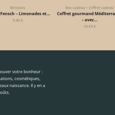
Boissons
Box cadeau • Coffret cadeau
 Fensch – Limonades et...
Coffret gourmand Méditerr
– avec...
9,40
€
19,59
€
trouver votre bonheur :
orations, cosmétiques,
eaux naissance. Il y en a
oûts.