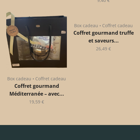
9,40
€
Box cadeau • Coffret cadeau
Coffret gourmand truffe
et saveurs...
26,49
€
Box cadeau • Coffret cadeau
Coffret gourmand
Méditerranée – avec...
19,59
€