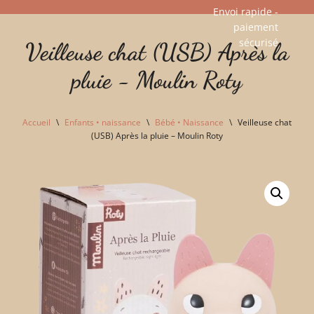
Envoi rapide -
paiement
Aller
sécurisé​
Veilleuse chat (USB) Après la
au
contenu
pluie - Moulin Roty
Accueil
\
Enfants • naissance
\
Bébé • Naissance
\
Veilleuse chat
(USB) Après la pluie – Moulin Roty