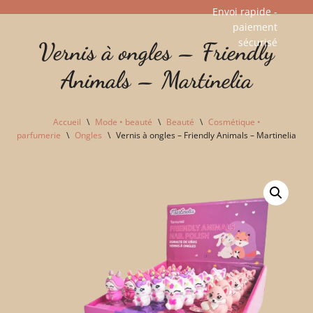
Envoi rapide -
paiement
Aller
sécurisé​
Vernis à ongles – Friendly
au
contenu
Animals – Martinelia
Accueil
\
Mode • beauté
\
Beauté
\
Cosmétique •
parfumerie
\
Ongles
\
Vernis à ongles – Friendly Animals – Martinelia