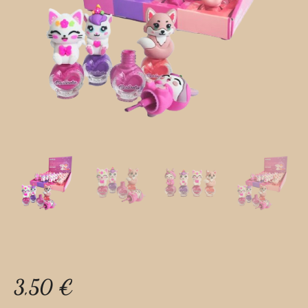
3,50
€