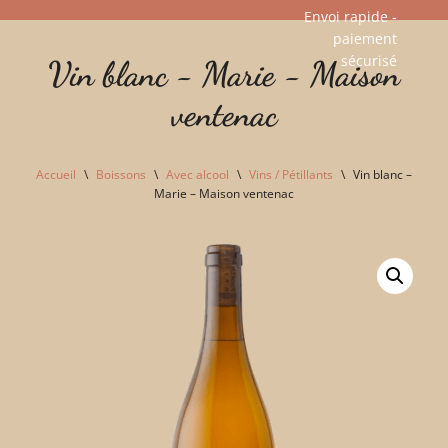
Envoi rapide -
paiement
Aller
sécurisé​
Vin blanc - Marie - Maison
au
contenu
ventenac
Accueil
\
Boissons
\
Avec alcool
\
Vins / Pétillants
\
Vin blanc –
Marie – Maison ventenac