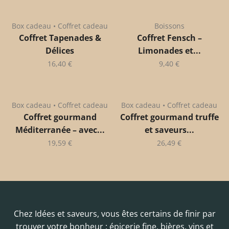
Box cadeau • Coffret cadeau
Boissons
Coffret Tapenades &
Coffret Fensch –
Délices
Limonades et...
16,40
€
9,40
€
Box cadeau • Coffret cadeau
Box cadeau • Coffret cadeau
Coffret gourmand
Coffret gourmand truffe
Méditerranée – avec...
et saveurs...
19,59
€
26,49
€
Chez Idées et saveurs, vous êtes certains de finir par
trouver votre bonheur : épicerie fine, bières, vins et