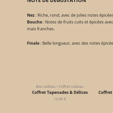
NOTE DE DÉGUSTATION
Nez
: Riche, rond, avec de jolies notes épicées
Bouche
: Notes de fruits cuits et épicées av
mais franches.
Finale
: Belle longueur, avec des notes épicée
Box cadeau • Coffret cadeau
Coffret Tapenades & Délices
Coffret
16,40
€