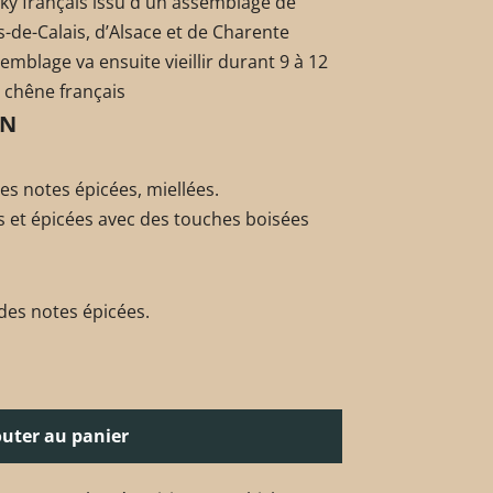
ky français issu d'un assemblage de
de-Calais, d’Alsace et de Charente
ssemblage va ensuite vieillir durant 9 à 12
 chêne français
ON
ies notes épicées, miellées.
ts et épicées avec des touches boisées
 des notes épicées.
outer au panier