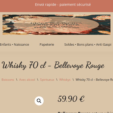
Envoi rapide - paiement sécurisé​
Enfants • Naissance
Papeterie
Soldes • Bons plans • Anti Gaspi
Whisky 70 cl - Bellevoye Rouge
Boissons
\
Avec alcool
\
Spiritueux
\
Whiskys
\
Whisky 70 cl – Bellevoye 
59,90
€