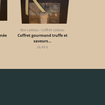
Box cadeau • Coffret cadeau
anée
Coffret gourmand truffe et
saveurs...
26,49
€