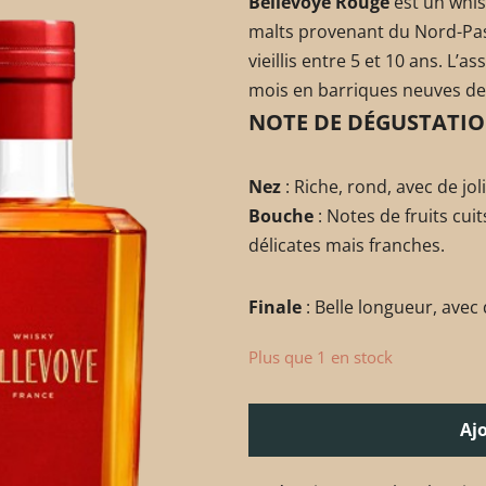
Bellevoye Rouge
est un whis
malts provenant du Nord-Pas-
vieillis entre 5 et 10 ans. L’a
mois en barriques neuves de
NOTE DE DÉGUSTATI
Nez
: Riche, rond, avec de jol
Bouche
: Notes de fruits cui
délicates mais franches.
Finale
: Belle longueur, avec
Plus que 1 en stock
Aj