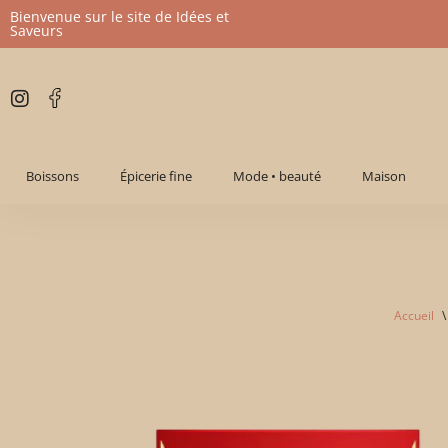
Bienvenue sur le site de Idées et
Saveurs
Aller
au
contenu
Boissons
Épicerie fine
Mode • beauté
Maison
Accueil
\