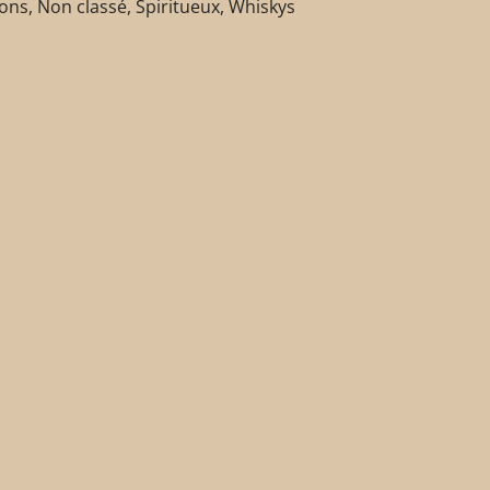
sons
,
Non classé
,
Spiritueux
,
Whiskys