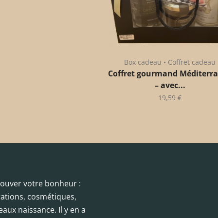
Box cadeau • Coffret cadeau
Coffret gourmand Méditerr
– avec...
19,59
€
trouver votre bonheur :
orations, cosmétiques,
eaux naissance. Il y en a