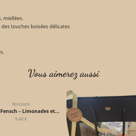
, miellées.
ec des touches boisées délicates
s.
Vous aimerez aussi
Boissons
 Fensch – Limonades et...
9,40
€