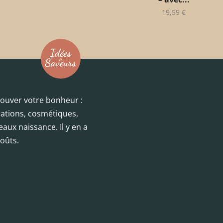
19,59
€
trouver votre bonheur :
orations, cosmétiques,
eaux naissance. Il y en a
oûts.