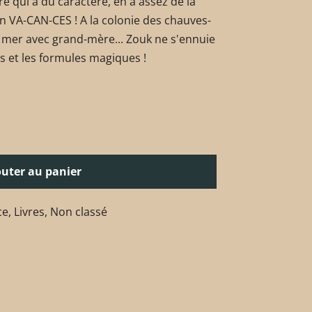
ère qui a du caractère, en a assez de la
 en VA-CAN-CES ! A la colonie des chauves-
a mer avec grand-mère... Zouk ne s'ennuie
mis et les formules magiques !
outer au panier
ce
,
Livres
,
Non classé