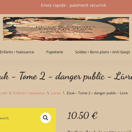
Envoi rapide - paiement sécurisé​
Enfants • Naissance
Papeterie
Soldes • Bons plans • Anti Gaspi
uk - Tome 2 - danger public - Livr
cueil
\
Enfants • naissance
\
Livres
\
Zouk – Tome 2 – danger public – Livre
10,50
€