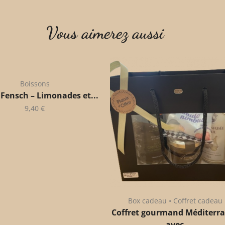
Vous aimerez aussi
Boissons
 Fensch – Limonades et...
9,40
€
Box cadeau • Coffret cadeau
Coffret gourmand Méditerr
– avec...