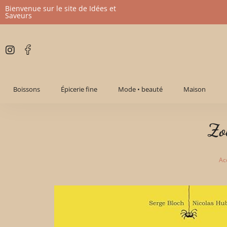
Bienvenue sur le site de Idées et
Saveurs
Aller
au
contenu
Boissons
Épicerie fine
Mode • beauté
Maison
Zo
Ac