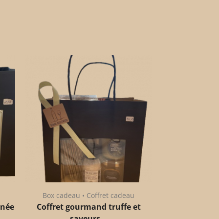
Box cadeau • Coffret cadeau
anée
Coffret gourmand truffe et
saveurs...