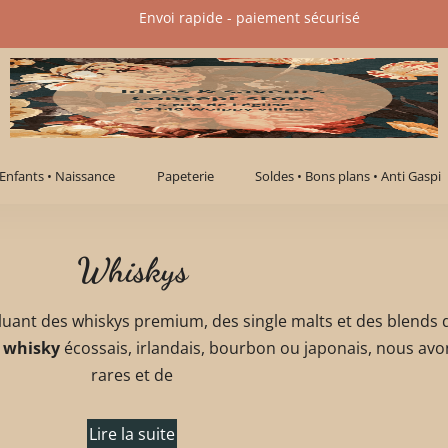
Envoi rapide - paiement sécurisé​
Enfants • Naissance
Papeterie
Soldes • Bons plans • Anti Gaspi
Whiskys
cluant des whiskys premium, des single malts et des blends d
 whisky
écossais, irlandais, bourbon ou japonais, nous avo
rares et de
Lire la suite