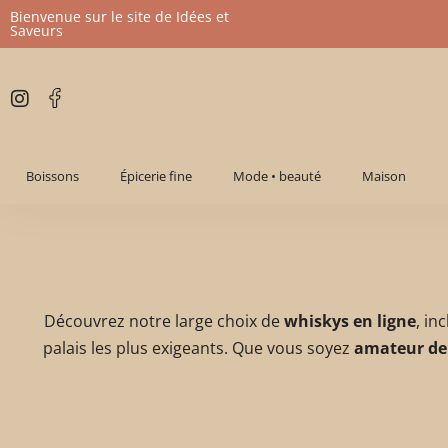
Bienvenue sur le site de Idées et
Saveurs
Aller
au
contenu
Boissons
Épicerie fine
Mode • beauté
Maison
Découvrez notre large choix de
whiskys en ligne
, in
palais les plus exigeants. Que vous soyez
amateur de