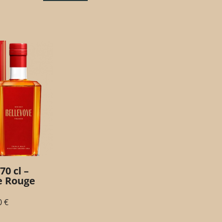
70 cl –
e Rouge
0
€