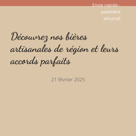
Envoi rapide -
paiement
Aller
sécurisé​
au
contenu
Découvrez nos bières
artisanales de région et leurs
accords parfaits
21 février 2025