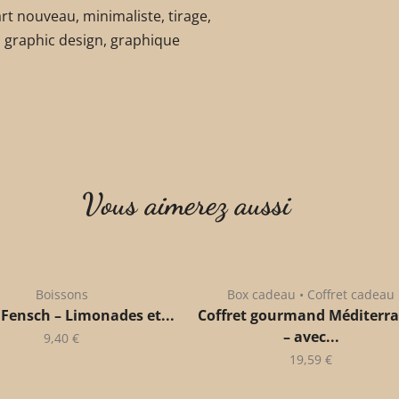
rt nouveau, minimaliste, tirage,
nc, graphic design, graphique
Vous aimerez aussi
Boissons
Box cadeau • Coffret cadeau
 Fensch – Limonades et...
Coffret gourmand Méditerr
– avec...
9,40
€
19,59
€