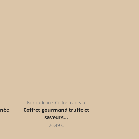
Box cadeau • Coffret cadeau
anée
Coffret gourmand truffe et
saveurs...
26,49
€