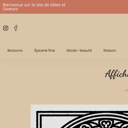
Bienvenue sur le site de Idées et
Saveurs
Aller
au
contenu
Boissons
Épicerie fine
Mode • beauté
Maison
Affich
A