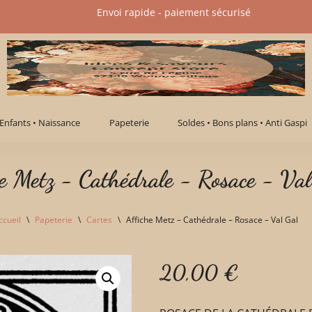
Envoi rapide - paiement sécurisé​
Enfants • Naissance
Papeterie
Soldes • Bons plans • Anti Gaspi
e Metz - Cathédrale - Rosace - Val
ccueil
\
Papeterie
\
Cartes
\
Affiche Metz – Cathédrale – Rosace – Val Gal
20,00
€