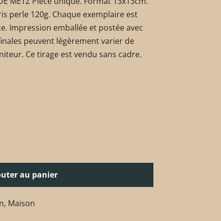
E METZ Pièce unique. Format 13x13cm.
ris perle 120g. Chaque exemplaire est
ste. Impression emballée et postée avec
 finales peuvent légèrement varier de
niteur. Ce tirage est vendu sans cadre.
outer au panier
n
,
Maison