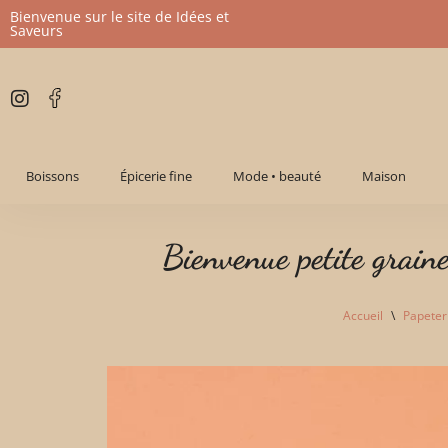
Bienvenue sur le site de Idées et
Saveurs
Aller
au
contenu
Boissons
Épicerie fine
Mode • beauté
Maison
Bienvenue petite grain
Accueil
\
Papeter