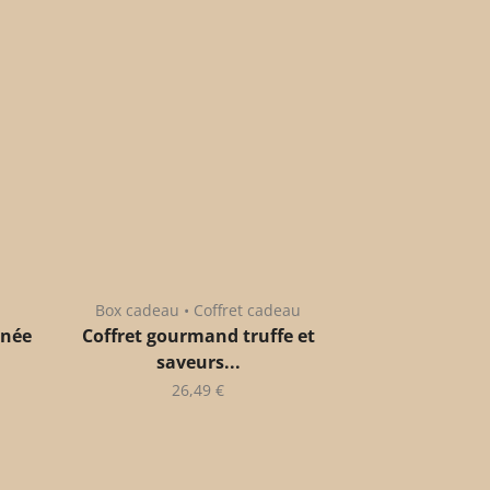
Box cadeau • Coffret cadeau
anée
Coffret gourmand truffe et
saveurs...
26,49
€