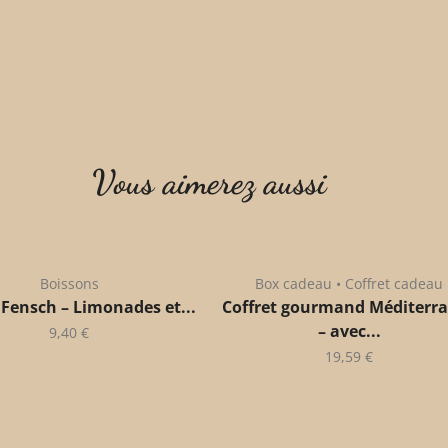
Vous aimerez aussi
Boissons
Box cadeau • Coffret cadeau
 Fensch – Limonades et...
Coffret gourmand Méditerr
– avec...
9,40
€
19,59
€