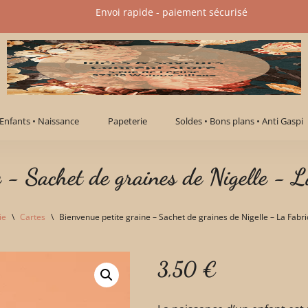
Envoi rapide - paiement sécurisé​
Enfants • Naissance
Papeterie
Soldes • Bons plans • Anti Gaspi
e - Sachet de graines de Nigelle - 
ie
\
Cartes
\
Bienvenue petite graine – Sachet de graines de Nigelle – La Fabr
3,50
€