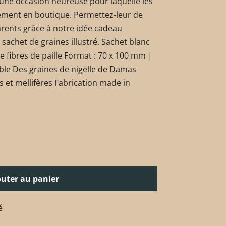
 une occasion heureuse pour laquelle les
rement en boutique. Permettez-leur de
 parents grâce à notre idée cadeau
 sachet de graines illustré. Sachet blanc
 fibres de paille Format : 70 x 100 mm |
able Des graines de nigelle de Damas
s et mellifères Fabrication made in
outer au panier
é