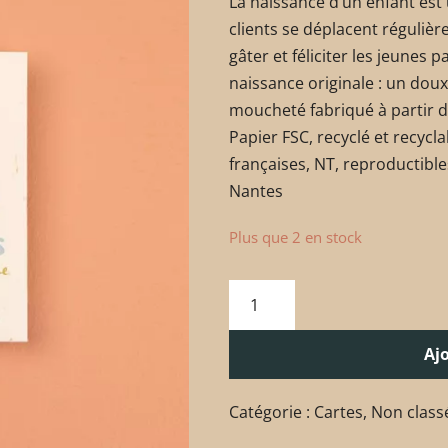
La naissance d’un enfant est
clients se déplacent réguliè
gâter et féliciter les jeunes
naissance originale : un doux
moucheté fabriqué à partir de
Papier FSC, recyclé et recycl
françaises, NT, reproductible
Nantes
Plus que 2 en stock
Aj
Catégorie :
Cartes
,
Non class