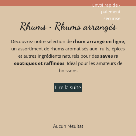
Envoi rapide -
paiement
Aller
sécurisé​
Rhums • Rhums arrangés
au
contenu
Découvrez notre sélection de
rhum arrangé en ligne
,
un assortiment de rhums aromatisés aux fruits, épices
et autres ingrédients naturels pour des
saveurs
exotiques et raffinées
. Idéal pour les amateurs de
boissons
Lire la suite
Aucun résultat