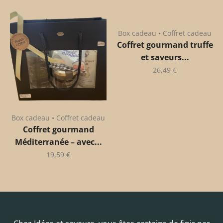
Box cadeau • Coffret cadeau
Coffret gourmand truffe
et saveurs...
26,49
€
Box cadeau • Coffret cadeau
Coffret gourmand
Méditerranée – avec...
19,59
€