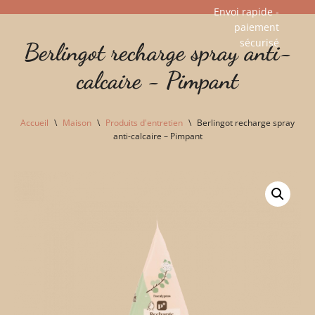
Envoi rapide -
paiement
Aller
sécurisé​
Berlingot recharge spray anti-
au
contenu
calcaire - Pimpant
Accueil
\
Maison
\
Produits d'entretien
\
Berlingot recharge spray
anti-calcaire – Pimpant