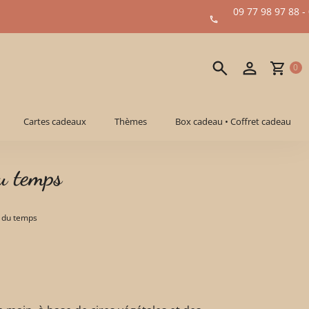
09 77 98 97 88 -
0
Cartes cadeaux
Thèmes
Box cadeau • Coffret cadeau
u temps
s du temps