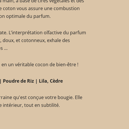
 main, à base de cires végétales et des
e coton vous assure une combustion
ion optimale du parfum.
te. L’interprétation olfactive du parfum
x, doux, et cotonneux, exhale des
es …
 en un véritable cocon de bien-être !
| Poudre de Riz | Lila, Cèdre
rraine qu'est conçue votre bougie. Elle
intérieur, tout en subtilité.