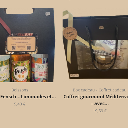
Boissons
Box cadeau • Coffret cadeau
 Fensch – Limonades et...
Coffret gourmand Méditerr
– avec...
9,40
€
19,59
€