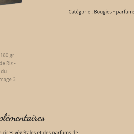
Catégorie :
Bougies • parfums
plémentaires
e cires végétales et des parfums de