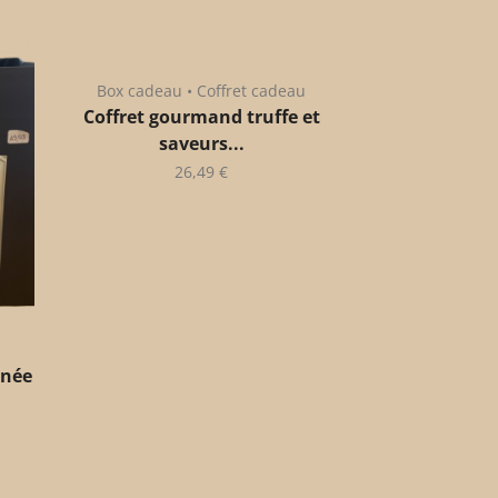
Box cadeau • Coffret cadeau
Coffret gourmand truffe et
saveurs...
26,49
€
anée