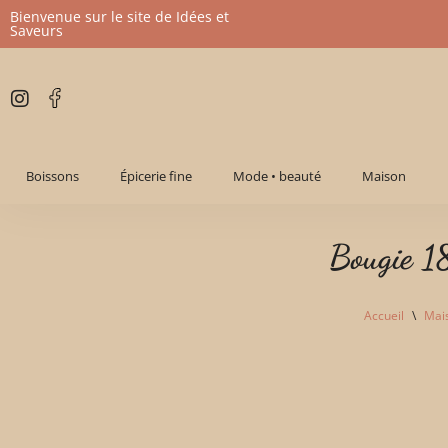
Bienvenue sur le site de Idées et
Saveurs
Aller
au
contenu
Boissons
Épicerie fine
Mode • beauté
Maison
Bougie 1
Accueil
\
Mai