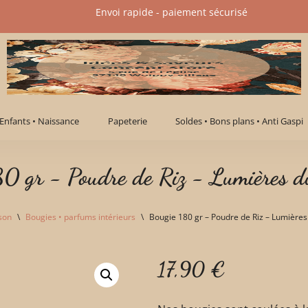
Envoi rapide - paiement sécurisé​
Enfants • Naissance
Papeterie
Soldes • Bons plans • Anti Gaspi
80 gr - Poudre de Riz - Lumières d
son
\
Bougies • parfums intérieurs
\
Bougie 180 gr – Poudre de Riz – Lumière
17,90
€