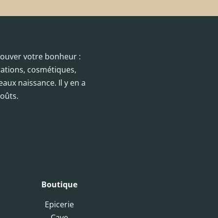
trouver votre bonheur :
orations, cosmétiques,
eaux naissance. Il y en a
oûts.
Boutique
Epicerie
Cave