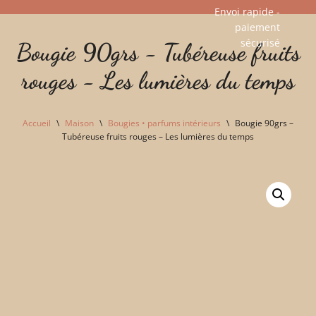
Envoi rapide -
paiement
Aller
sécurisé​
Bougie 90grs - Tubéreuse fruits
au
contenu
rouges - Les lumières du temps
Accueil
\
Maison
\
Bougies • parfums intérieurs
\
Bougie 90grs –
Tubéreuse fruits rouges – Les lumières du temps