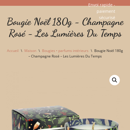
Envoi rapide -
paiement
Aller
sécurisé​
Bougie Noël 180g - Champagne
au
contenu
Rosé - Les Lumières Du Temps
Accueil
\
Maison
\
Bougies • parfums intérieurs
\
Bougie Noël 180g
– Champagne Rosé – Les Lumières Du Temps