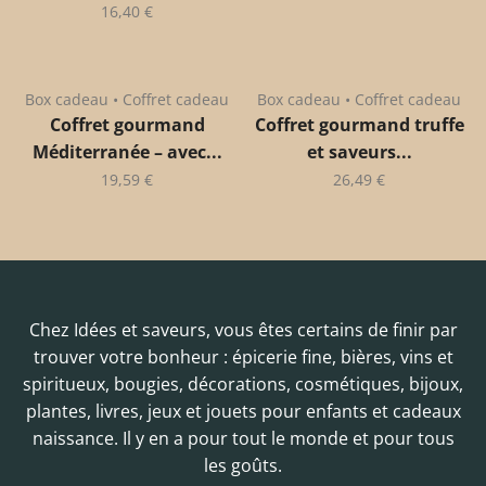
16,40
€
Box cadeau • Coffret cadeau
Box cadeau • Coffret cadeau
Coffret gourmand
Coffret gourmand truffe
Méditerranée – avec...
et saveurs...
19,59
€
26,49
€
Chez Idées et saveurs, vous êtes certains de finir par
trouver votre bonheur : épicerie fine, bières, vins et
spiritueux, bougies, décorations, cosmétiques, bijoux,
plantes, livres, jeux et jouets pour enfants et cadeaux
naissance. Il y en a pour tout le monde et pour tous
les goûts.