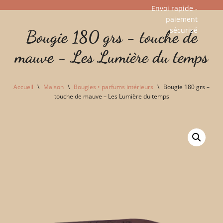
Envoi rapide -
paiement
Aller
sécurisé​
Bougie 180 grs - touche de
au
contenu
mauve - Les Lumière du temps
Accueil
\
Maison
\
Bougies • parfums intérieurs
\
Bougie 180 grs –
touche de mauve – Les Lumière du temps