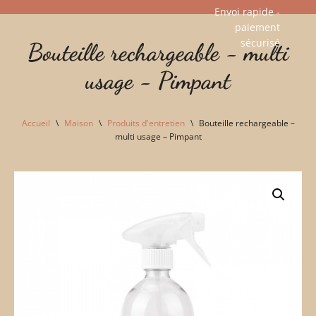
Envoi rapide -
paiement
Aller
sécurisé​
Bouteille rechargeable - multi
au
contenu
usage - Pimpant
Accueil
\
Maison
\
Produits d'entretien
\
Bouteille rechargeable –
multi usage – Pimpant