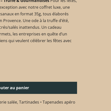
e – Truffe & Gourmandises
Pour les fêtes,
exception avec notre coffret luxe, une
tisanaux en format 35g, tous élaborés
en Provence. Une ode à la truffe d’été,
crés/salés inattendus. Un cadeau
rmets, les entreprises en quête d’un
iens qui veulent célébrer les fêtes avec
outer au panier
erie salée
,
Tartinades • Tapenades apéro