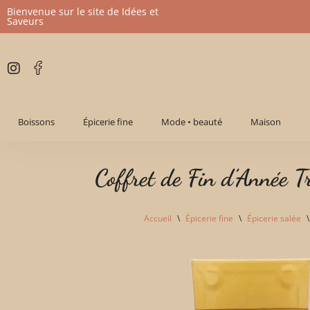
Bienvenue sur le site de Idées et
Saveurs
Aller
au
contenu
Boissons
Épicerie fine
Mode • beauté
Maison
Coffret de Fin d’Année T
Accueil
\
Épicerie fine
\
Épicerie salée
\