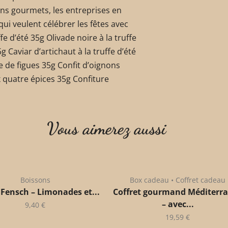
ins gourmets, les entreprises en
qui veulent célébrer les fêtes avec
e d’été 35g Olivade noire à la truffe
 Caviar d’artichaut à la truffe d’été
e de figues 35g Confit d’oignons
quatre épices 35g Confiture
Vous aimerez aussi
Boissons
Box cadeau • Coffret cadeau
 Fensch – Limonades et...
Coffret gourmand Méditerr
– avec...
9,40
€
19,59
€