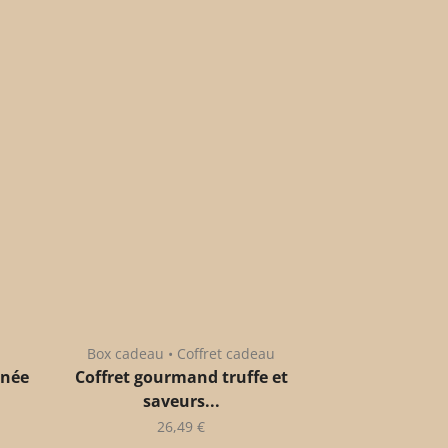
Box cadeau • Coffret cadeau
anée
Coffret gourmand truffe et
saveurs...
26,49
€