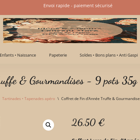
Envoi rapide - paiement sécurisé​
Enfants • Naissance
Papeterie
Soldes • Bons plans • Anti Gaspi
ruffe & Gourmandises - 9 pots 35g -
Tartinades • Tapenades apéro
\
Coffret de Fin d’Année Truffe & Gourmandises
26,50
€