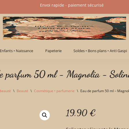
Envoi rapide - paiement sécurisé​
Enfants • Naissance
Papeterie
Soldes • Bons plans • Anti Gaspi
e parfum 50 ml - Magnolia - Solin
 beauté
\
Beauté
\
Cosmétique • parfumerie
\
Eau de parfum 50 ml – Magnoli
19,90
€