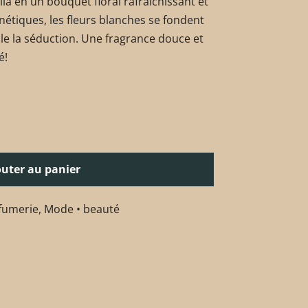
ia en un bouquet floral rafraîchissant et
nétiques, les fleurs blanches se fondent
ille la séduction. Une fragrance douce et
é!
outer au panier
fumerie
,
Mode • beauté