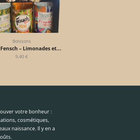
Boissons
 Fensch – Limonades et...
9,40
€
trouver votre bonheur :
orations, cosmétiques,
eaux naissance. Il y en a
oûts.