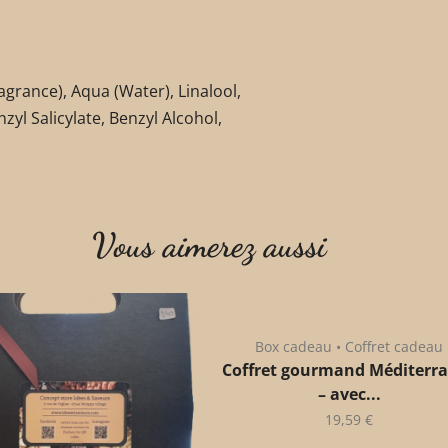
agrance), Aqua (Water), Linalool,
zyl Salicylate, Benzyl Alcohol,
Vous aimerez aussi
Box cadeau • Coffret cadeau
Coffret gourmand Méditerr
– avec...
19,59
€