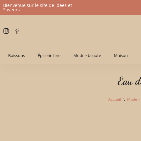
Bienvenue sur le site de Idées et
Saveurs
Aller
au
contenu
Boissons
Épicerie fine
Mode • beauté
Maison
Eau d
Accueil
\
Mode •