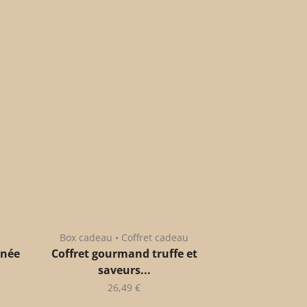
Box cadeau • Coffret cadeau
anée
Coffret gourmand truffe et
saveurs...
26,49
€