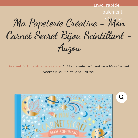
Envoi rapide -
paiement
Aller
sécurisé​
Ma Papeterie Créative - Mon
au
contenu
Carnet Secret Bijou Scintillant -
Auzou
Accueil
\
Enfants • naissance
\
Ma Papeterie Créative – Mon Carnet
Secret Bijou Scintillant – Auzou