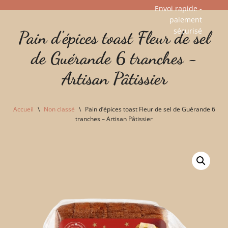
Envoi rapide -
paiement
Aller
sécurisé​
Pain d'épices toast Fleur de sel
au
contenu
de Guérande 6 tranches -
Artisan Pâtissier
Accueil
\
Non classé
\
Pain d’épices toast Fleur de sel de Guérande 6
tranches – Artisan Pâtissier