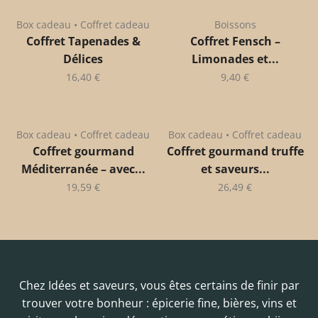
Box cadeau • Coffret cadeau
Boissons
Coffret Tapenades &
Coffret Fensch –
Délices
Limonades et...
16,40
€
9,40
€
Box cadeau • Coffret cadeau
Box cadeau • Coffret cadeau
Coffret gourmand
Coffret gourmand truffe
Méditerranée – avec...
et saveurs...
19,59
€
26,49
€
Chez Idées et saveurs, vous êtes certains de finir par
trouver votre bonheur : épicerie fine, bières, vins et