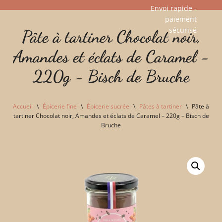
Envoi rapide -
paiement
Aller
sécurisé​
Pâte à tartiner Chocolat noir,
au
contenu
Amandes et éclats de Caramel -
220g - Bisch de Bruche
Accueil
\
Épicerie fine
\
Épicerie sucrée
\
Pâtes à tartiner
\
Pâte à
tartiner Chocolat noir, Amandes et éclats de Caramel – 220g – Bisch de
Bruche