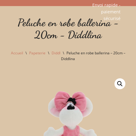
Envoi rapide -
paiement
Aller
sécurisé​
Peluche en robe ballerina -
au
contenu
20cm - Diddlina
Accueil
\
Papeterie
\
Diddl
\
Peluche en robe ballerina – 20cm –
Diddlina