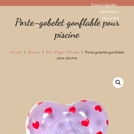
Envoi rapide -
paiement
Aller
sécurisé​
Porte-gobelet gonflable pour
au
contenu
piscine
Accueil
\
Maison
\
Été • Plage • Piscine
\
Porte-gobelet gonflable
pour piscine