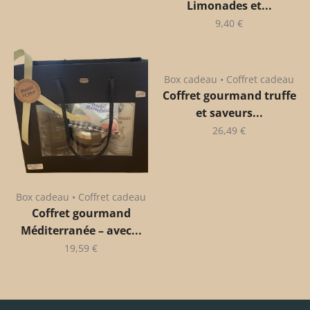
Limonades et...
9,40
€
Box cadeau • Coffret cadeau
Coffret gourmand truffe
et saveurs...
26,49
€
Box cadeau • Coffret cadeau
Coffret gourmand
Méditerranée – avec...
19,59
€