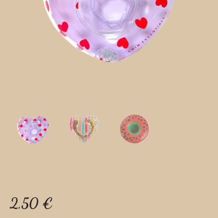
2,50
€