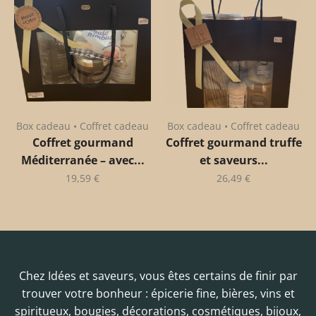
Box cadeau • Coffret cadeau
Box cadeau • Coffret cadeau
Coffret gourmand
Coffret gourmand truffe
Méditerranée – avec...
et saveurs...
19,59
€
26,49
€
Chez Idées et saveurs, vous êtes certains de finir par
trouver votre bonheur : épicerie fine, bières, vins et
spiritueux, bougies, décorations, cosmétiques, bijoux,