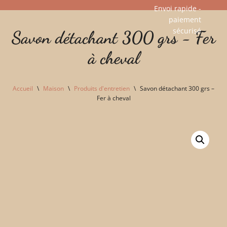
Envoi rapide -
paiement
Aller
sécurisé​
Savon détachant 300 grs - Fer
au
contenu
à cheval
Accueil
\
Maison
\
Produits d'entretien
\
Savon détachant 300 grs –
Fer à cheval