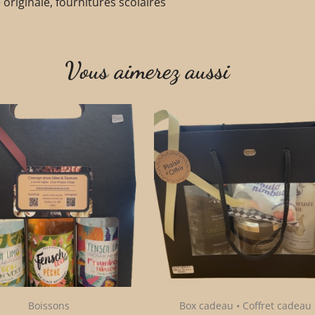
e originale, fournitures scolaires
Vous aimerez aussi
Boissons
Box cadeau • Coffret cadeau