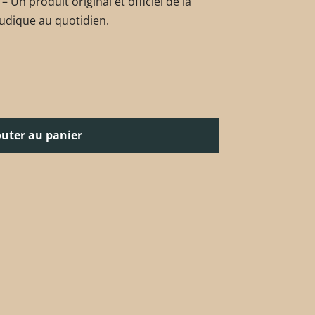
– Un produit original et officiel de la
 ludique au quotidien.
outer au panier