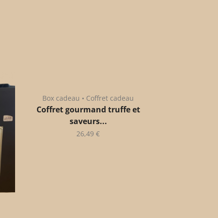
Box cadeau • Coffret cadeau
Coffret gourmand truffe et
saveurs...
26,49
€