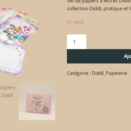
Set de papiers à lettres Diddl 
collection Diddl, pratique et
En stock
Aj
Catégorie :
Diddl
,
Papeterie