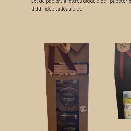
set de papiers à lettres diddl, diddl, papeteri
diddl, idée cadeau diddl