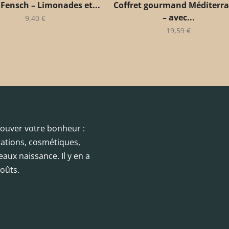
 Fensch – Limonades et...
Coffret gourmand Méditerr
– avec...
9,40
€
19,59
€
trouver votre bonheur :
orations, cosmétiques,
eaux naissance. Il y en a
oûts.