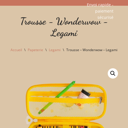
Envoi rapide -
paiement
Aller
sécurisé​
Trousse - Wonderwow -
au
contenu
Legami
Accueil
\
Papeterie
\
Legami
\
Trousse – Wonderwow – Legami