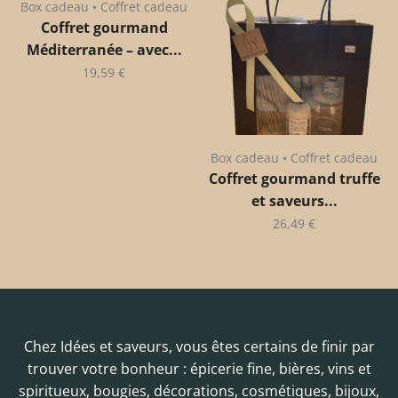
Box cadeau • Coffret cadeau
Coffret gourmand
Méditerranée – avec...
19,59
€
Box cadeau • Coffret cadeau
Coffret gourmand truffe
et saveurs...
26,49
€
Chez Idées et saveurs, vous êtes certains de finir par
trouver votre bonheur : épicerie fine, bières, vins et
spiritueux, bougies, décorations, cosmétiques, bijoux,