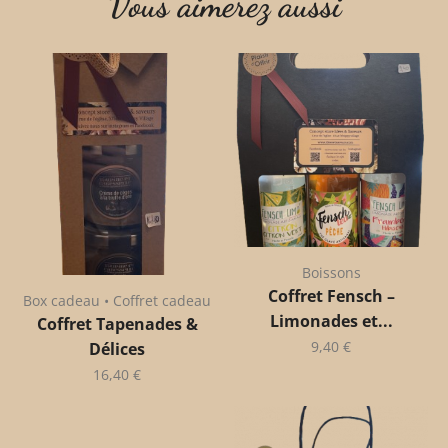
Vous aimerez aussi
Boissons
Coffret Fensch –
Box cadeau • Coffret cadeau
Limonades et...
Coffret Tapenades &
9,40
€
Délices
16,40
€